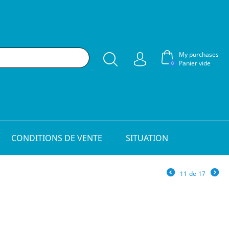
My purchases
Panier vide
0
CONDITIONS DE VENTE
SITUATION
11
de
17