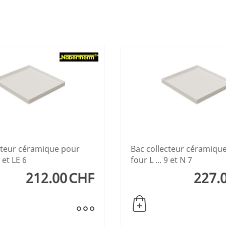
cteur céramique pour
Bac collecteur céramiqu
5 et LE 6
four L ... 9 et N 7
212.00
CHF
227.