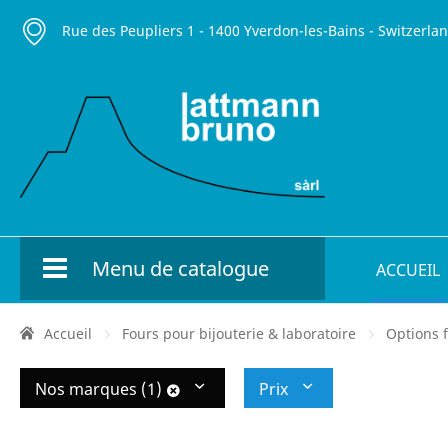
Rue des Peupliers 1 - 1400 Yverdon-les-Bains - Switzerla
Menu de catalogue
ACCUEIL
Accueil
Fours pour bijouterie & laboratoire
Options 
Nos marques (1)
Prix