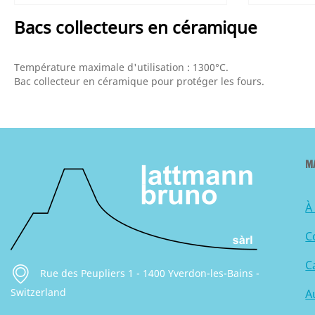
Bacs collecteurs en céramique
Température maximale d'utilisation : 1300°C.
Bac collecteur en céramique pour protéger les fours.
M
À
C
C
Rue des Peupliers 1 - 1400 Yverdon-les-Bains -
Switzerland
A