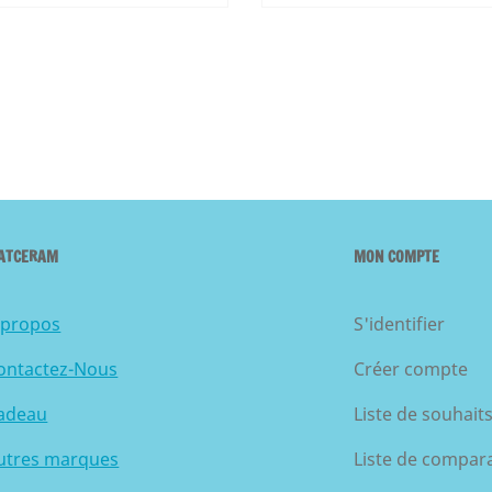
ATCERAM
MON COMPTE
 propos
S'identifier
ontactez-Nous
Créer compte
adeau
Liste de souhait
utres marques
Liste de compar