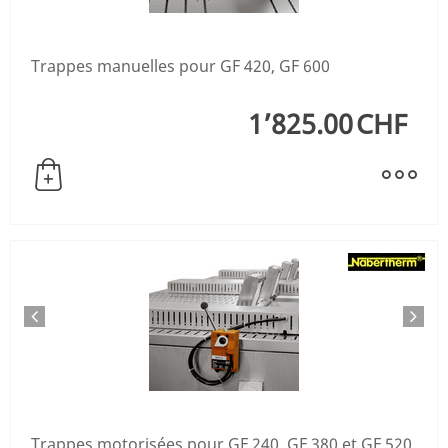
Trappes manuelles pour GF 420, GF 600
1’825.00
CHF
Trappes motorisées pour GF 240, GF 380 et GF 520