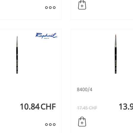
8400/4
10.84
CHF
13.
17.45
CHF