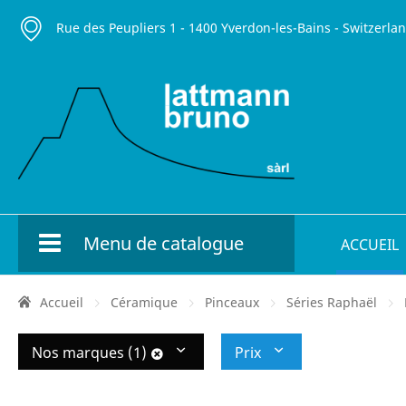
Rue des Peupliers 1 - 1400 Yverdon-les-Bains - Switzerla
Menu de catalogue
ACCUEIL
Accueil
Céramique
Pinceaux
Séries Raphaël
Nos marques (1)
Prix