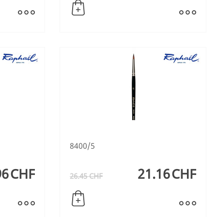
8400/5
96
CHF
21.16
CHF
26.45
CHF