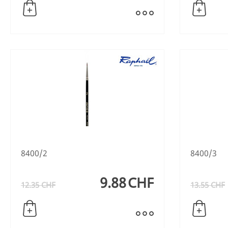
8400/2
8400/3
9.88
CHF
12.35
CHF
13.55
CHF