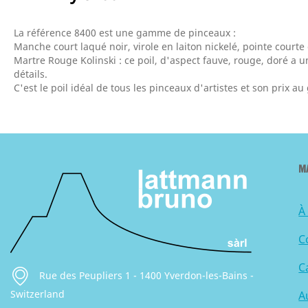
La référence 8400 est une gamme de pinceaux :
Manche court laqué noir, virole en laiton nickelé, pointe courte
Martre Rouge Kolinski : ce poil, d'aspect fauve, rouge, doré a une
détails.
C'est le poil idéal de tous les pinceaux d'artistes et son prix a
M
À
C
C
Rue des Peupliers 1 - 1400 Yverdon-les-Bains -
Switzerland
A