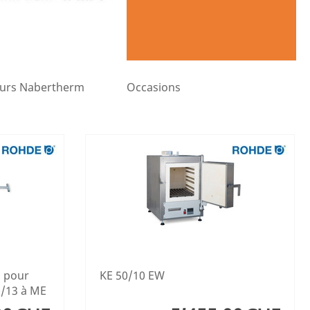
ours Nabertherm
Occasions
n pour
KE 50/10 EW
0/13 à ME