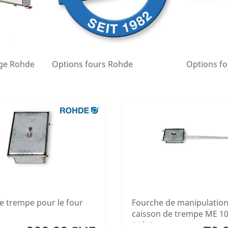
age Rohde
Options fours Rohde
Options f
e trempe pour le four
Fourche de manipulatio
caisson de trempe ME 1
20/13