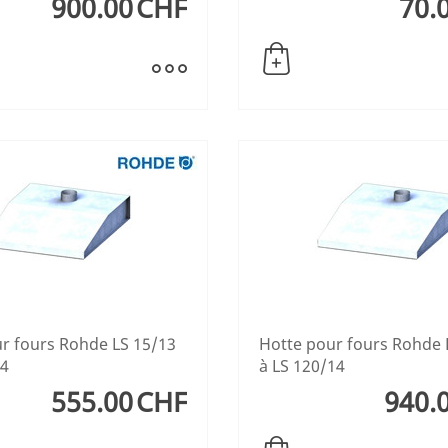
900.00
CHF
70.
r fours Rohde LS 15/13
Hotte pour fours Rohde 
14
à LS 120/14
555.00
CHF
940.