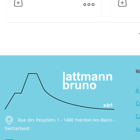
M
À
C
C
Rue des Peupliers 1 - 1400 Yverdon-les-Bains -
Switzerland
A