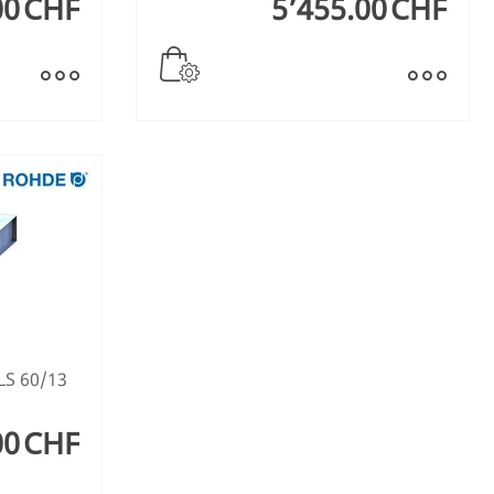
00
CHF
5’455.00
CHF
LS 60/13
00
CHF