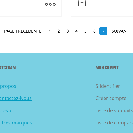
PAGE PRÉCÉDENTE
1
2
3
4
5
6
7
SUIVANT
ATCERAM
MON COMPTE
 propos
S'identifier
ontactez-Nous
Créer compte
adeau
Liste de souhait
utres marques
Liste de compar